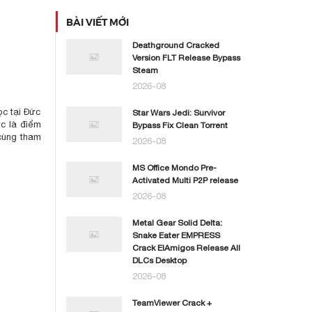
BÀI VIẾT MỚI
Deathground Cracked
Version FLT Release Bypass
Steam
2026-08
ọc tại Đức
Star Wars Jedi: Survivor
ức là điểm
Bypass Fix Clean Torrent
cùng tham
2026-08
MS Office Mondo Pre-
Activated Multi P2P release
2026-08
Metal Gear Solid Delta:
Snake Eater EMPRESS
Crack ElAmigos Release All
DLCs Desktop
2026-08
TeamViewer Crack +