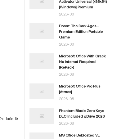
Activator Universal (x86x64)
[Windows] Premium
2026-08
Doom: The Dark Ages –
Premium Edition Portable
Game
2026-08
Microsoft Office With Crack
No Internet Required
[RePаck]
2026-08
Microsoft Office Pro Plus
[Atmos]
2026-08
Phantom Blade Zero Keys
DLC Included gDrive 2026
ức luôn là
2026-08
MS Office Debloated VL