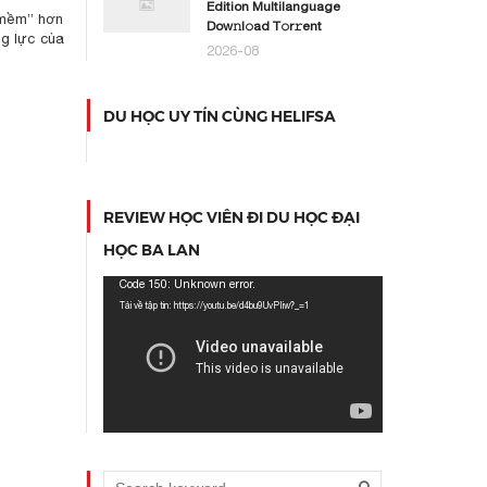
Edition Multilanguage
 “mềm” hơn
Dоw𝚗l𝚘ad T𝚘r𝚛ent
ng lực của
2026-08
DU HỌC UY TÍN CÙNG HELIFSA
REVIEW HỌC VIÊN ĐI DU HỌC ĐẠI
HỌC BA LAN
Trình
Code 150: Unknown error.
chơi
Tải về tập tin: https://youtu.be/d4bu9UvPIiw?_=1
Video